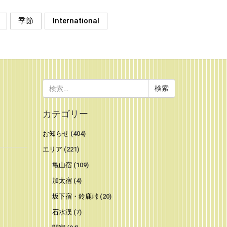
季節
International
検
索:
カテゴリー
お知らせ
(404)
エリア
(221)
亀山宿
(109)
加太宿
(4)
坂下宿・鈴鹿峠
(20)
石水渓
(7)